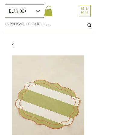
ME
EUR (€)
NU