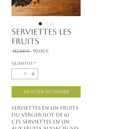
Serviettes les
fruits
Prix
Prix
 112,00 € 
99,00 €
original
promotionnel
Quantité
*
Ajouter au panier
Serviettes en lin FRUITS
DU VERGER (lot de 6)
Ces serviettes en lin
aux fruits audacieuses