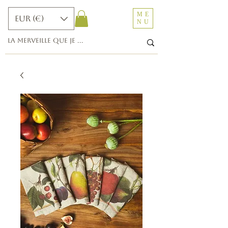
ME
EUR (€)
NU