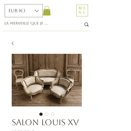
ME
EUR (€)
NU
Salon Louis XV