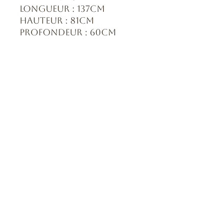
Longueur : 137cm
Hauteur : 81cm
Profondeur : 60cm
Formulaire d'abonnement
Envoyer
0643163294
©2020 par Les merveilles d'Alice.