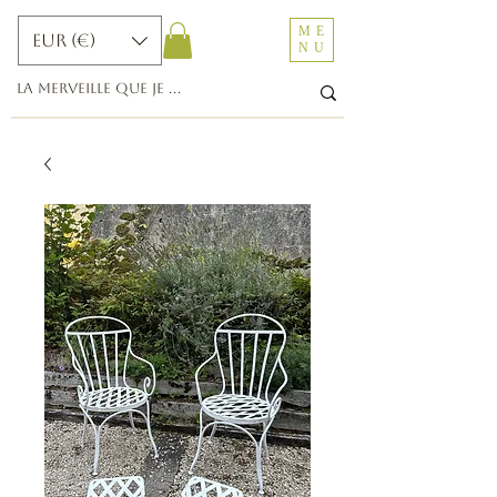
ME
EUR (€)
NU