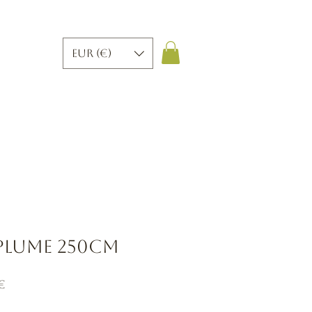
EUR (€)
 plume 250cm
Prix
 €
al
promotionnel