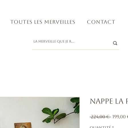
Toutes les merveilles
Contact
Nappe la
Prix
 224,00 € 
199,00
origin
Quantité
*