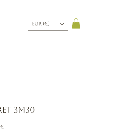
EUR (€)
ret 3m30
Prix
 €
al
promotionnel