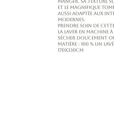
manger. Sa texture su
et le magnifique tomb
aussi adaptée aux int
modernes.
Prendre soin de cette p
la laver en machine à
sécher doucement ou
Matière : 100 % lin lavé
170x330cm