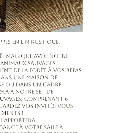
pes en lin rustique,
oël magique avec notre
e Animaux sauvages.
ent de la forêt à vos repas
 dans une maison de
e ou dans un cadre
z-la à notre set de
auvages, comprenant 6
egardez vos invités vous
ements !
el apportera
gance à votre salle à