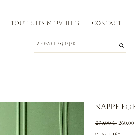
Toutes les merveilles
Contact
Nappe fo
Prix
 299,00 € 
260,00
origin
Quantité
*