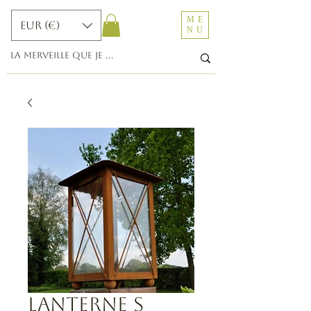
ME
EUR (€)
NU
Lanterne s