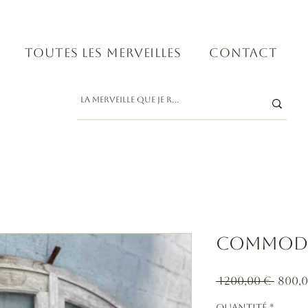
Toutes les merveilles
Contact
Commode
Prix
 1 200,00 € 
800,0
origi
Quantité
*