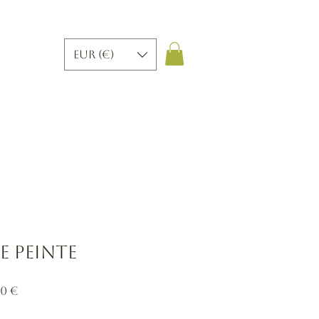
EUR (€)
 peinte
Prix
0 €
nal
promotionnel