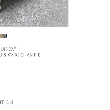
uis XV"
is XV rechampie
sition