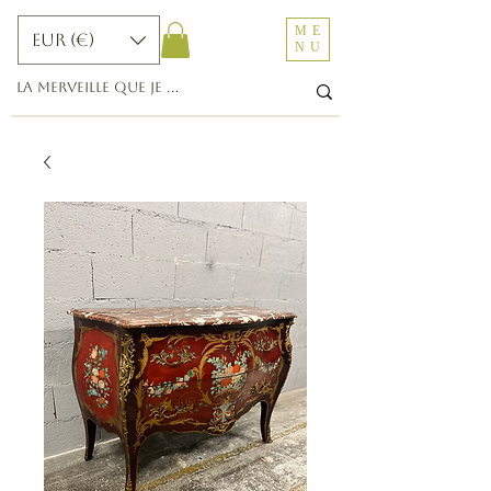
ME
EUR (€)
NU