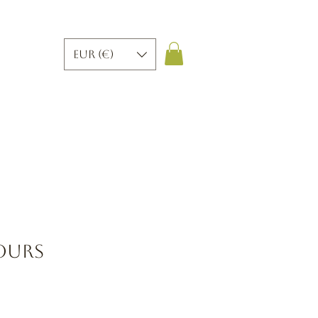
EUR (€)
 ours