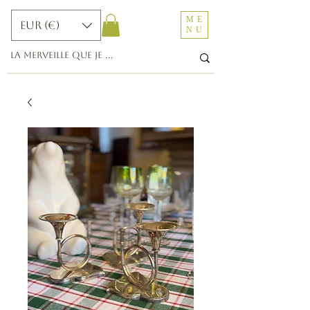
ME
EUR (€)
NU