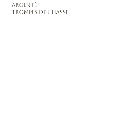
argenté
Trompes de chasse
Formulaire d'abonnement
Envoyer
0643163294
©2020 par Les merveilles d'Alice.